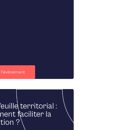
r l'évènement
euille territorial :
nt faciliter la
tion ?