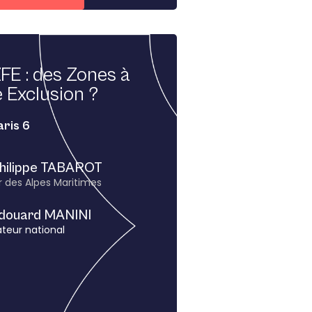
FE : des Zones à
 Exclusion ?
aris 6
hilippe TABAROT
 des Alpes Maritimes
douard MANINI
teur national