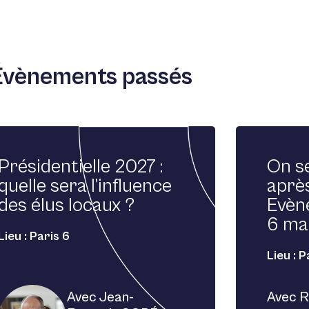
Évènements passés
Présidentielle 2027 :
On se
quelle sera l’influence
après
des élus locaux ?
Evèn
6 ma
Lieu : Paris 6
Lieu : P
Avec Jean-
Avec R