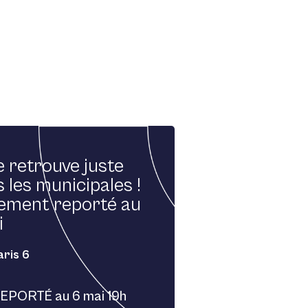
 retrouve juste
 les municipales !
ement reporté au
i
aris 6
EPORTÉ au 6 mai 19h