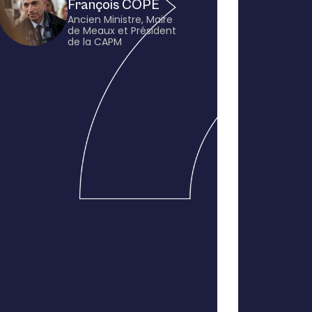
François COPÉ
Ancien Ministre, Maire
de Meaux et Président
de la CAPM