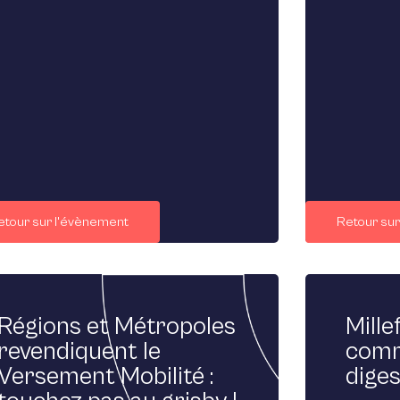
etour sur l'évènement
Retour su
Régions et Métropoles
Millef
revendiquent le
comme
Versement Mobilité :
diges