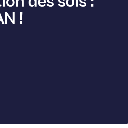
ion des sols :
AN !