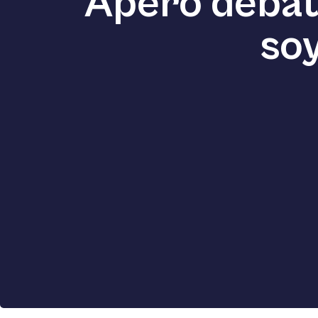
Apéro débat s
soy