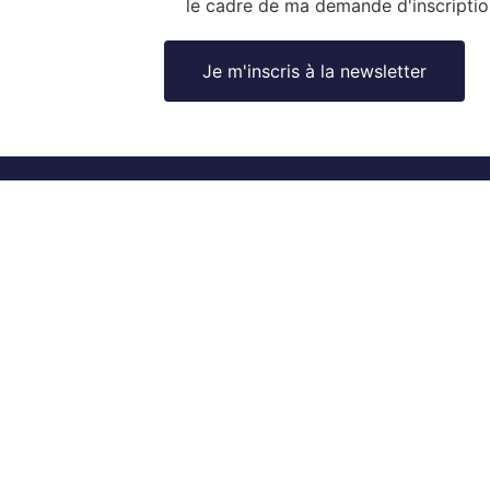
le cadre de ma demande d'inscriptio
J’accepte que mes données soient collectées
utilisées pour ma demande de contact
Ok