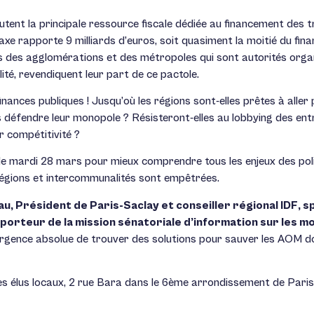
putent la principale ressource fiscale dédiée au financement des
e taxe rapporte 9 milliards d’euros, soit quasiment la moitié du
es des agglomérations et des métropoles qui sont autorités orga
ité, revendiquent leur part de ce pactole.
inances publiques ! Jusqu’où les régions sont-elles prêtes à aller
défendre leur monopole ? Résisteront-elles au lobbying des entre
r compétitivité ?
 le mardi 28 mars pour mieux comprendre tous les enjeux des pol
 régions et intercommunalités sont empêtrées.
, Président de Paris-Saclay et conseiller régional IDF, spé
orteur de la mission sénatoriale d’information sur les m
 l’urgence absolue de trouver des solutions pour sauver les AOM 
es élus locaux, 2 rue Bara dans le 6ème arrondissement de Paris,