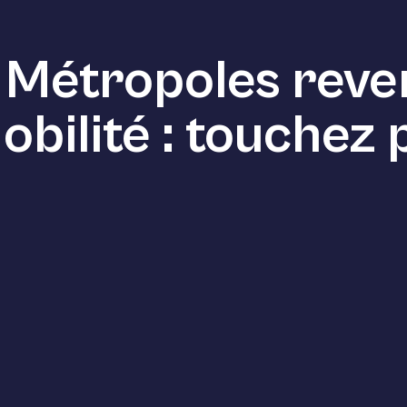
 Métropoles reve
ilité : touchez p