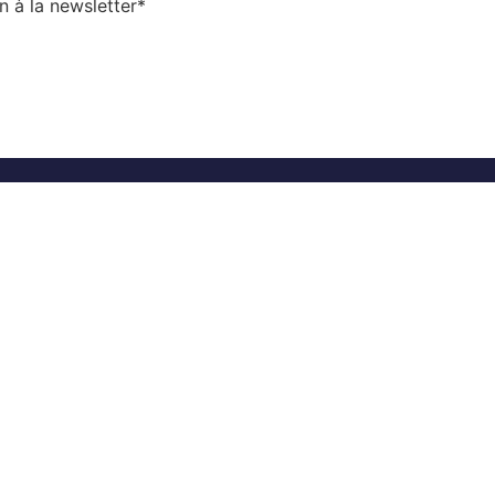
n à la newsletter
*
Organisme de formation agréé par l’Etat
Qu
Con
Men
Membre de la Fédération Nationale des
 et
Organismes de Formation des Élus Locaux