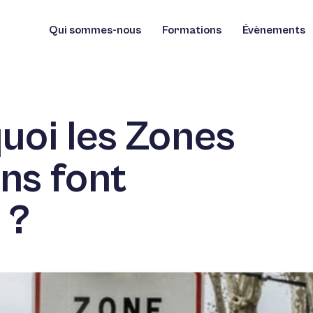
Qui sommes-nous
Formations
Évènements
uoi les Zones
ons font
 ?